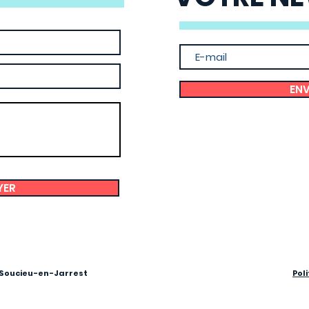
EN
YER
Soucieu-en-Jarrest
Pol