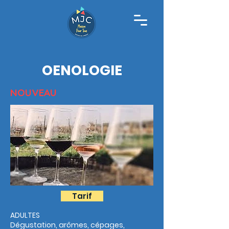
OENOLOGIE
NOUVEAU
Tarif
ADULTES
Dégustation, arômes, cépages,