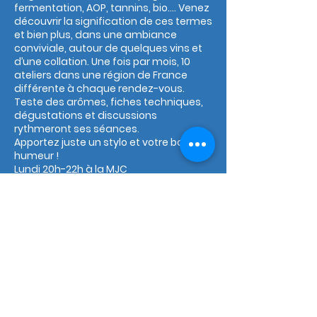
fermentation, AOP, tannins, bio…. Venez
découvrir la signification de ces termes
et bien plus, dans une ambiance
conviviale, autour de quelques vins et
d’une collation. Une fois par mois, 10
ateliers dans une région de France
différente à chaque rendez-vous.
Teste des arômes, fiches techniques,
dégustations et discussions
rythmeront ses séances.
Apportez juste un stylo et votre bonne
humeur !
Lundi 20h-22h à la MJC
Philippe FUMEY
Mensuel (1 x par mois)
Planning
© 2026 MJC Soucieu-en-