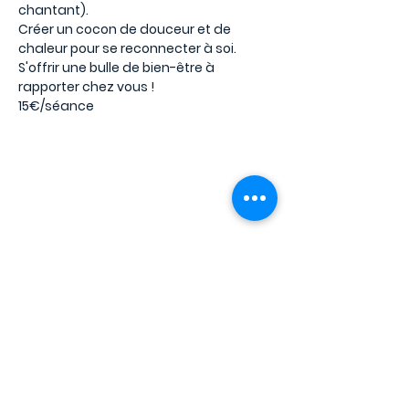
chantant).
Créer un cocon de douceur et de
chaleur pour se reconnecter à soi.
S'offrir une bulle de bien-être à
rapporter chez vous !
15€/séance
Aucun billet en vente
Voir d'autres événements
Heure et lieu
04 mars 2023, 10:30 – 11:30
Soucieu-en-Jarrest, 2 Pl. Jeanne
Condamin, 69510 Soucieu-en-Jarrest,
France