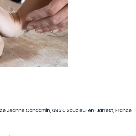
Aucun billet en
Voir d'autres év
ace Jeanne Condamin, 69510 Soucieu-en-Jarrest, France