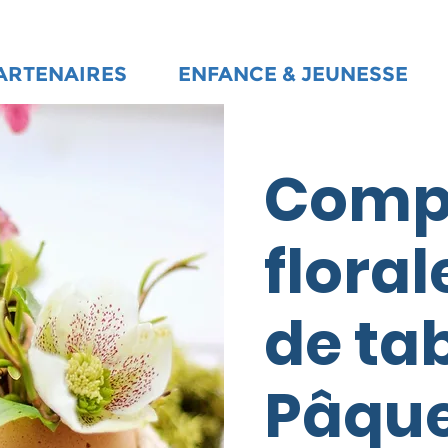
ARTENAIRES
ENFANCE & JEUNESSE
Compo
floral
de ta
Pâqu