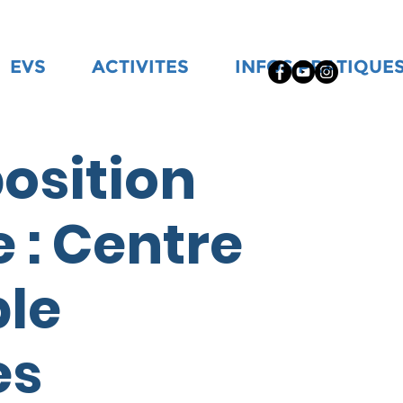
EVS
ACTIVITES
INFOS PRATIQUE
sition
e : Centre
ble
es