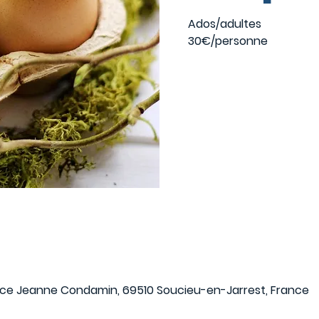
Ados/adultes
30€/personne
Aucun billet en
Voir d'autres év
ace Jeanne Condamin, 69510 Soucieu-en-Jarrest, France