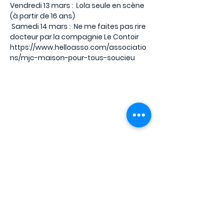
Vendredi 13 mars : Lola seule en scène
(à partir de 16 ans)
Samedi 14 mars : Ne me faites pas rire
docteur par la compagnie Le Contoir
https://www.helloasso.com/associatio
Aucun billet en vente
Voir d'autres événements
Heure et lieu
12 mars 2026, 20:30 – 14 mars 2026,
22:30
Soucieu-en-Jarrest, 2 Pl. Jeanne
Condamin, 69510 Soucieu-en-Jarrest,
France