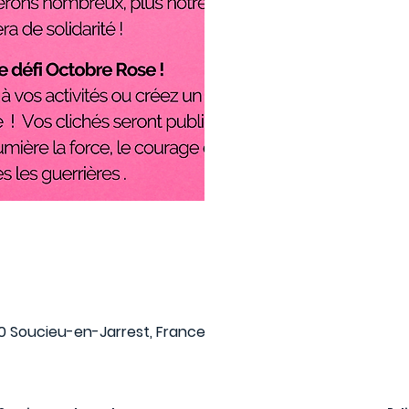
Aucun billet en
Voir d'autres év
0 Soucieu-en-Jarrest, France