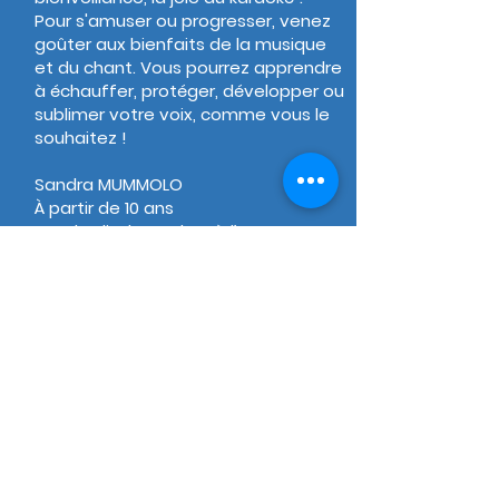
Pour s'amuser ou progresser, venez
goûter aux bienfaits de la musique
et du chant. Vous pourrez apprendre
à échauffer, protéger, développer ou
sublimer votre voix, comme vous le
souhaitez !
Sandra MUMMOLO
À partir de 10 ans
Vendredi 18h30-21h30 à l’espace
partage
Gratuit pour les adhérents
Mensuel (1 x par mois)
© 2026 MJC Soucieu-en-
Jarrest
Politique de
confidentialité