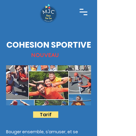
COHESION SPORTIVE
NOUVEAU
Tarif
​Bouger ensemble, s’amuser, et se